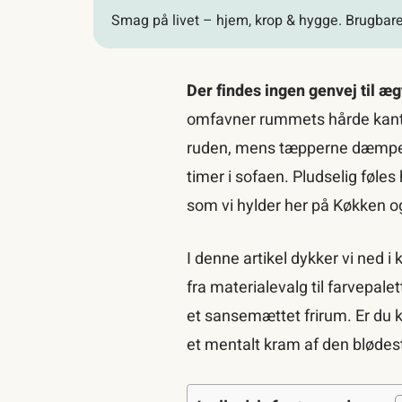
Smag på livet – hjem, krop & hygge. Brugbare 
Der findes ingen genvej til æ
omfavner rummets hårde kanter 
ruden, mens tæpperne dæmper ak
timer i sofaen. Pludselig føles
som vi hylder her på Køkken 
I denne artikel dykker vi ned 
fra materialevalg til farvepalet
et sansemættet frirum. Er du k
et mentalt kram af den blødes