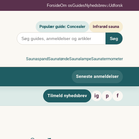
⌕
Forside
Om os
Guides
Nyhedsbrev
Udforsk
Populær guide: Concealer
Infrarød sauna
Søg
Saunaspand
Saunatønde
Saunalampe
Saunatermometer
Seneste anmeldelser
ig
p
f
Tilmeld nyhedsbrev