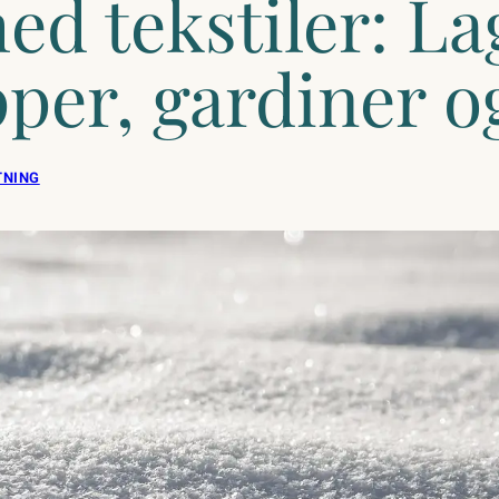
d tekstiler: La
per, gardiner o
TNING