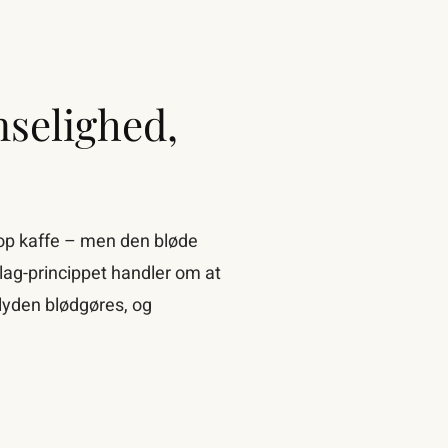
nselighed,
kop kaffe – men den bløde
lag-princippet handler om at
lyden blødgøres, og