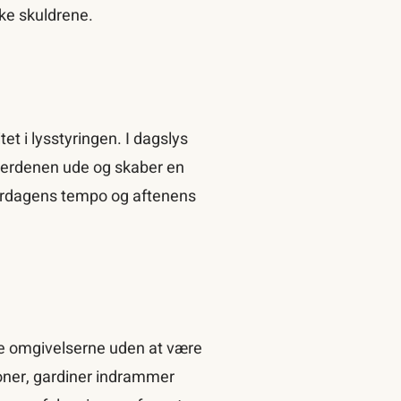
nke skuldrene.
tet i lysstyringen. I dagslys
sverdenen ude og skaber en
verdagens tempo og aftenens
ue omgivelserne uden at være
oner, gardiner indrammer