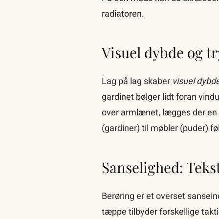
radiatoren.
Visuel dybde og t
Lag på lag skaber
visuel dybd
gardinet bølger lidt foran vind
over armlænet, lægges der en ta
(gardiner) til møbler (puder) f
Sanselighed: Tekst
Berøring er et overset sanseind
tæppe tilbyder forskellige takt