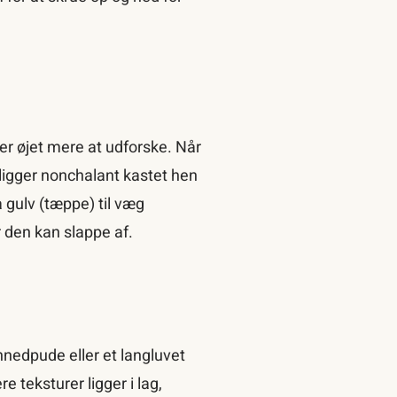
er øjet mere at udforske. Når
 ligger nonchalant kastet hen
a gulv (tæppe) til væg
r den kan slappe af.
innedpude eller et langluvet
e teksturer ligger i lag,