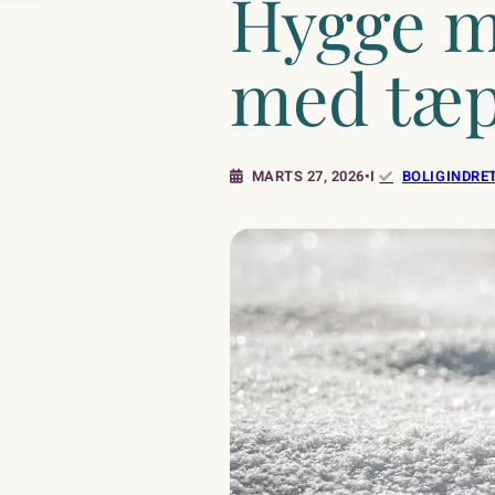
Hygge me
med tæp
MARTS 27, 2026
•
I
BOLIGINDRE