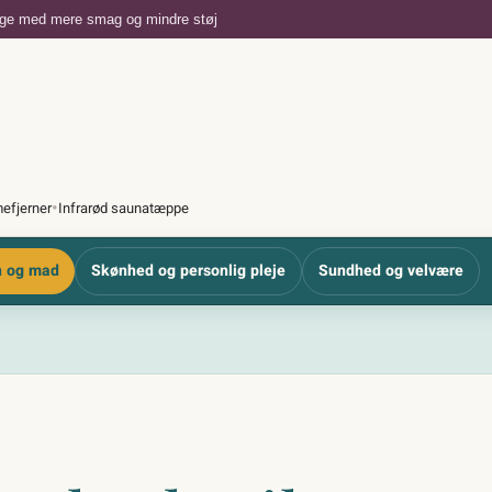
dage med mere smag og mindre støj
•
efjerner
Infrarød saunatæppe
 og mad
Skønhed og personlig pleje
Sundhed og velvære