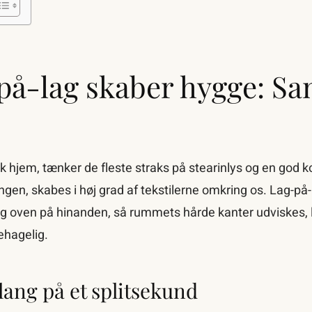
på-lag skaber hygge: Sa
sk hjem, tænker de fleste straks på stearinlys og en god 
en, skabes i høj grad af tekstilerne omkring os. Lag-på-
lag oven på hinanden, så rummets hårde kanter udviskes, 
ehagelig.
lang på et splitsekund