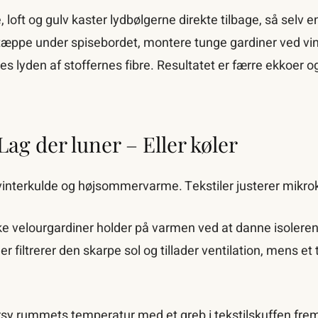
oft og gulv kaster lydbølgerne direkte tilbage, så selv en
t tæppe under spisebordet, montere tunge gardiner ved vi
es lyden af stoffernes fibre. Resultatet er færre ekkoer o
ag der luner – Eller køler
nterkulde og højsommervarme. Tekstiler justerer mikrokl
e velourgardiner holder på varmen ved at danne isolere
er filtrerer den skarpe sol og tillader ventilation, mens 
 rummets temperatur med et greb i tekstilskuffen frem 