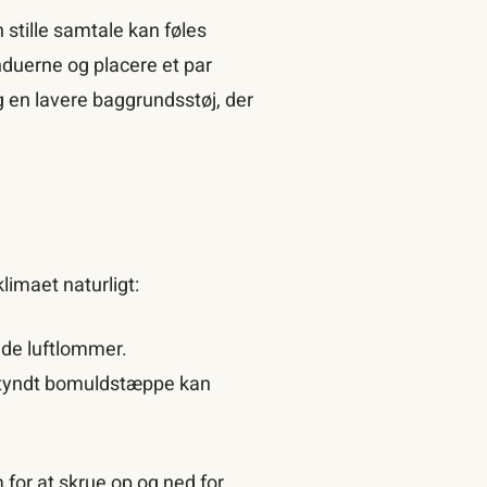
 stille samtale kan føles
nduerne og placere et par
g en lavere baggrundsstøj, der
imaet naturligt:
nde luftlommer.
et tyndt bomuldstæppe kan
for at skrue op og ned for