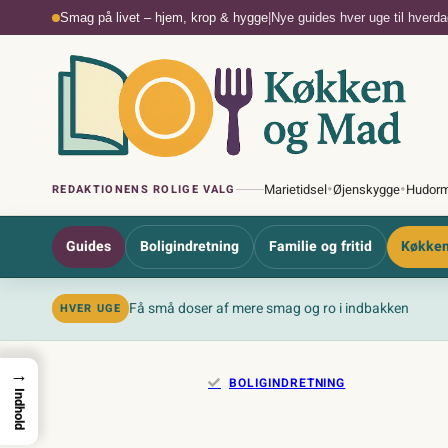
Spring
Smag på livet – hjem, krop & hygge
|
Nye guides hver uge til hver
til
indhold
•
•
Marietidsel
Øjenskygge
Hudorm
REDAKTIONENS ROLIGE VALG
Guides
Boligindretning
Familie og fritid
Køkken
Få små doser af mere smag og ro i indbakken
HVER UGE
→
BOLIGINDRETNING
Indhold