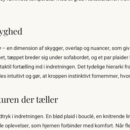
ryghed
e
– en dimension af skygger, overlap og nuancer, som giv
uet, tæppet breder sig under sofabordet, og et par plaider
ktil fortælling ind i indretningen. Det tydelige hierarki fr
øles intuitivt og gør, at kroppen instinktivt fornemmer, hvo
uren der tæller
tryk i indretningen. En blød plaid i bouclé, en knitrende l
ile oplevelser, som hjernen forbinder med komfort. Når fler