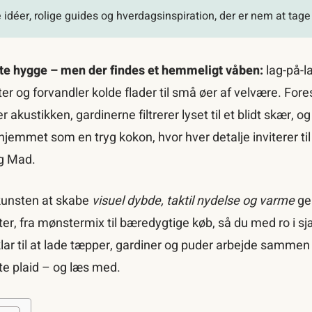
idéer, rolige guides og hverdagsinspiration, der er nem at tag
gte hygge – men der findes et hemmeligt våben:
lag-på-la
og forvandler kolde flader til små øer af velvære. Fores
ustikken, gardinerne filtrerer lyset til et blidt skær, 
 hjemmet som en tryg kokon, hvor hver detalje inviterer til
og Mad.
i kunsten at skabe
visuel dybde, taktil nydelse og varme
gen
ter, fra mønster­mix til bæredygtige køb, så du med ro i sj
lar til at lade tæpper, gardiner og puder arbejde sammen f
te plaid – og læs med.