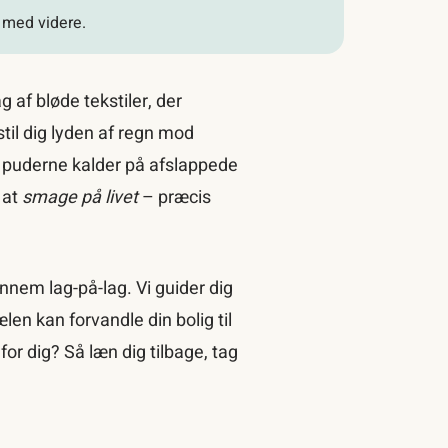
e med videre.
g af bløde tekstiler, der
til dig lyden af regn mod
og puderne kalder på afslappede
 at
smage på livet
– præcis
nem lag-på-lag. Vi guider dig
ælen kan forvandle din bolig til
or dig? Så læn dig tilbage, tag