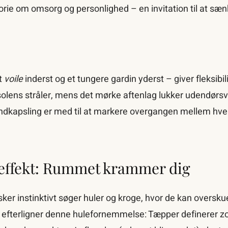
orie om omsorg og personlighed – en invitation til at sæ
dt
voile
inderst og et tungere gardin yderst – giver fleksibili
 solens stråler, mens det mørke aftenlag lukker udendør
indkapsling er med til at markere overgangen mellem h
 effekt: Rummet krammer dig
ker instinktivt søger huler og kroge, hvor de kan oversk
g efterligner denne hulefornemmelse: Tæpper definerer z