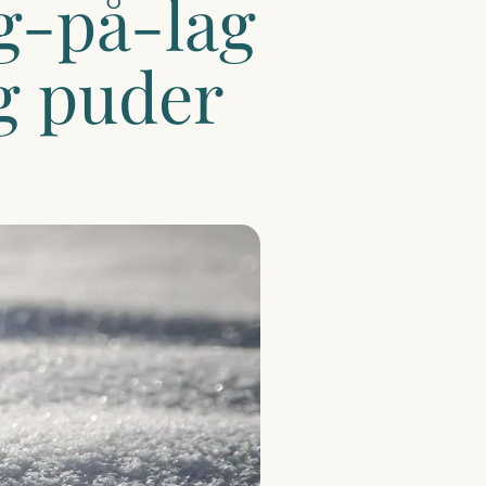
g-på-lag
g puder