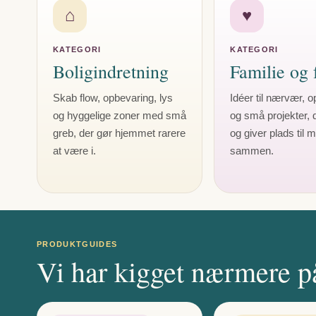
⌂
♥
KATEGORI
KATEGORI
Boligindretning
Familie og f
Skab flow, opbevaring, lys
Idéer til nærvær, o
og hyggelige zoner med små
og små projekter, 
greb, der gør hjemmet rarere
og giver plads til m
at være i.
sammen.
PRODUKTGUIDES
Vi har kigget nærmere p