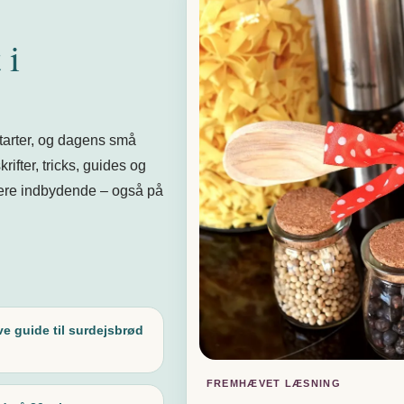
 i
starter, og dagens små
rifter, tricks, guides og
ere indbydende – også på
ve guide til surdejsbrød
FREMHÆVET LÆSNING