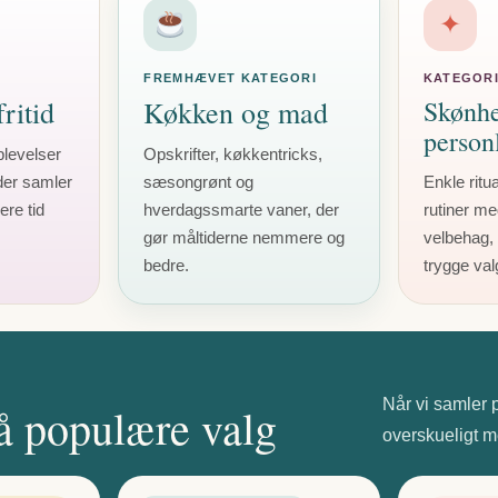
✦
FREMHÆVET KATEGORI
KATEGOR
ritid
Køkken og mad
Skønh
personl
plevelser
Opskrifter, køkkentricks,
der samler
sæsongrønt og
Enkle ritu
ere tid
hverdagssmarte vaner, der
rutiner me
gør måltiderne nemmere og
velbehag, 
bedre.
trygge val
Når vi samler 
å populære valg
overskueligt m