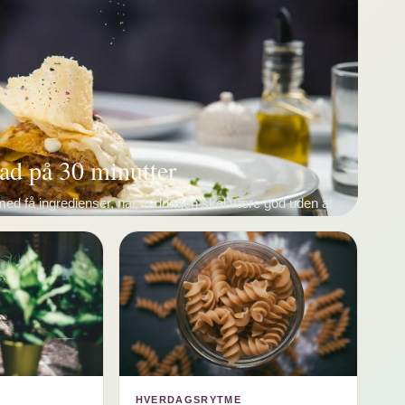
d på 30 minutter
ed få ingredienser, når middagen skal være god uden at
HVERDAGSRYTME