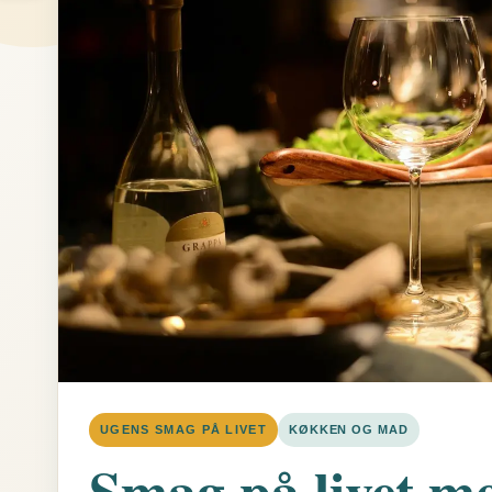
UGENS SMAG PÅ LIVET
KØKKEN OG MAD
Smag på livet m