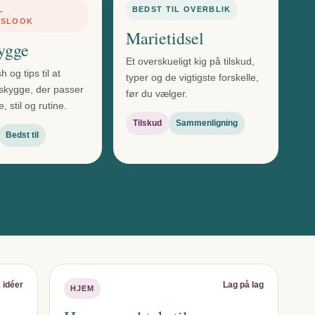
L
BEDST TIL OVERBLIK
GSLOOK
Marietidsel
ygge
Et overskueligt kig på tilskud,
h og tips til at
typer og de vigtigste forskelle,
skygge, der passer
før du vælger.
, stil og rutine.
Tilskud
Sammenligning
Bedst til
 idéer
Lag på lag
HJEM