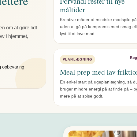
lettere
Forvandl rester til nye
måltider
Kreative måder at mindske madspild på
uden at gå på kompromis med smag ell
n om at gøre lidt
lyst til at lave mad.
low i hjemmet,
Beg
PLANLÆGNING
og opbevaring
Meal prep med lav friktio
En enkel start på ugeplanlægning, så d
bruger mindre energi på at finde på – o
mere på at spise godt.