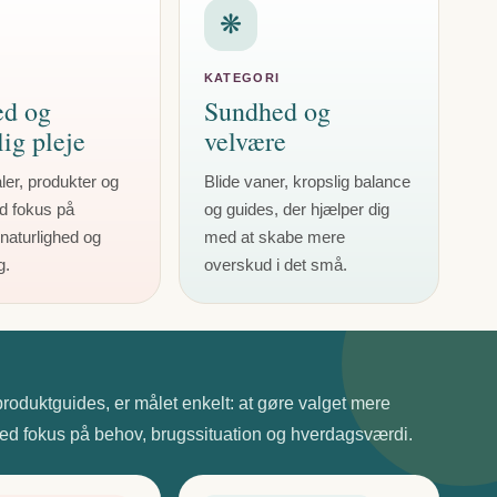
❋
I
KATEGORI
ed og
Sundhed og
ig pleje
velvære
aler, produkter og
Blide vaner, kropslig balance
d fokus på
og guides, der hjælper dig
naturlighed og
med at skabe mere
g.
overskud i det små.
produktguides, er målet enkelt: at gøre valget mere
ed fokus på behov, brugssituation og hverdagsværdi.