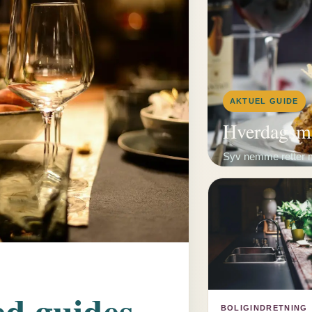
AKTUEL GUIDE
Hverdagsma
Syv nemme retter m
tage hele aftenen.
ed guides
BOLIGINDRETNING