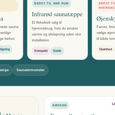
BEDST TIL SMÅ RUM
BEDST TI
HVERDA
Infrarød saunatæppe
na
Øjensk
Et fleksibelt valg til
arøde sauna
Farver, finis
hjemmebrug, hvis du ønsker
menlign
vælge øjen
varme og afslapning uden stor
lige behov.
til både tone
installation.
igning
Skønhed
Kompakt
Guide
lampe
Saunatermometer
12
KØKKEN