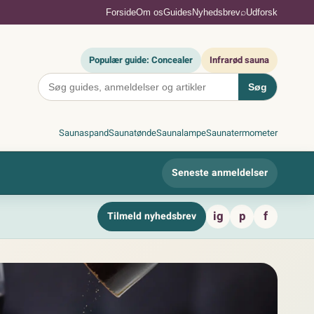
⌕
Forside
Om os
Guides
Nyhedsbrev
Udforsk
Populær guide: Concealer
Infrarød sauna
Søg
Saunaspand
Saunatønde
Saunalampe
Saunatermometer
Seneste anmeldelser
ig
p
f
Tilmeld nyhedsbrev