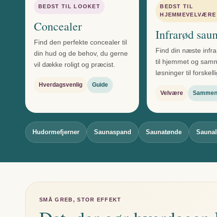
BEDST TIL LOOKET
BEDST TIL
HJEMMEVELVÆRE
Concealer
Infrarød sau
Find den perfekte concealer til
Find din næste infr
din hud og de behov, du gerne
til hjemmet og sam
vil dække roligt og præcist.
løsninger til forskel
Hverdagsvenlig
Guide
Velvære
Sammenl
Hudormefjerner
Saunaspand
Saunatønde
Sauna
SMÅ GREB, STOR EFFEKT