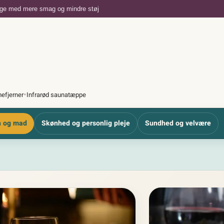
dage med mere smag og mindre støj
•
efjerner
Infrarød saunatæppe
 og mad
Skønhed og personlig pleje
Sundhed og velvære