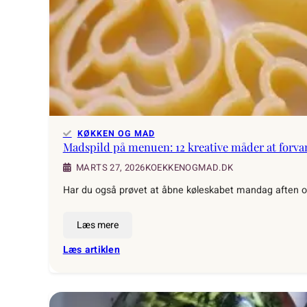
retter
med
få
ingredienser
KØKKEN OG MAD
Madspild på menuen: 12 kreative måder at forvan
KOEKKENOGMAD.DK
MARTS 27, 2026
Har du også prøvet at åbne køleskabet mandag aften og
Læs mere
:
Læs artiklen
Madspild
på
menuen: