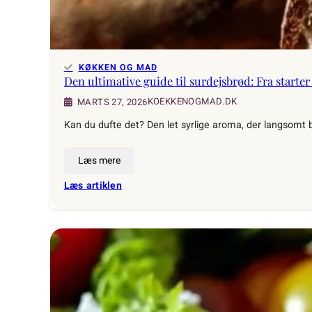
KØKKEN OG MAD
Den ultimative guide til surdejsbrød: Fra starter
KOEKKENOGMAD.DK
MARTS 27, 2026
Kan du dufte det? Den let syrlige aroma, der langsomt b
Læs mere
:
Læs artiklen
Den
ultimative
guide
til
surdejsbrød:
Fra
starter
til