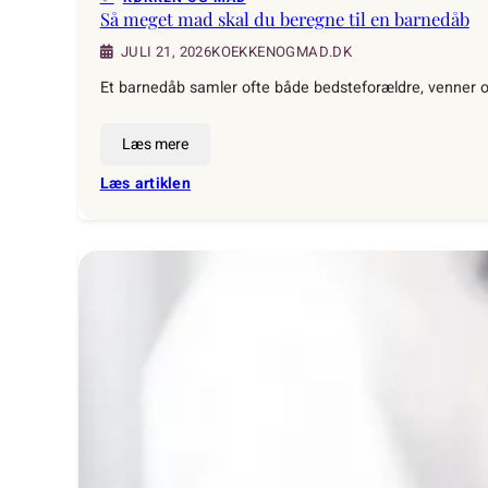
Så meget mad skal du beregne til en barnedåb
KOEKKENOGMAD.DK
JULI 21, 2026
Et barnedåb samler ofte både bedsteforældre, venner o
Læs mere
:
Læs artiklen
Så
meget
mad
skal
du
beregne
til
en
barnedåb