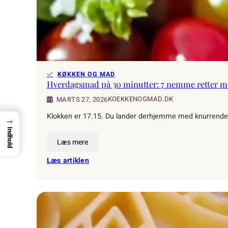
sprød
skorpe
KØKKEN OG MAD
Hverdagsmad på 30 minutter: 7 nemme retter me
KOEKKENOGMAD.DK
MARTS 27, 2026
Klokken er 17.15. Du lander derhjemme med knurrende ma
→
Indhold
Læs mere
:
Læs artiklen
Hverdagsmad
på
30
minutter:
7
nemme