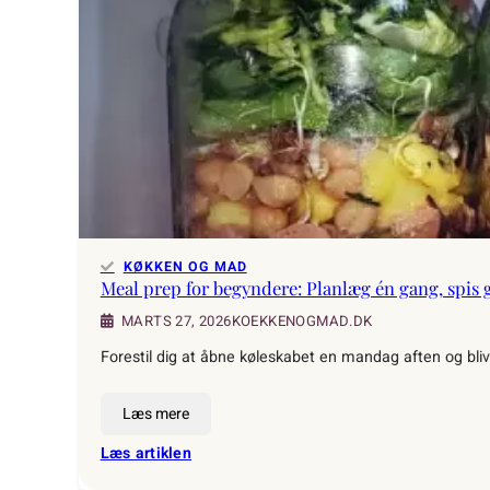
12
kreative
måder
at
forvandle
rester
til
nye
måltider
KØKKEN OG MAD
Meal prep for begyndere: Planlæg én gang, spis 
KOEKKENOGMAD.DK
MARTS 27, 2026
Forestil dig at åbne køleskabet en mandag aften og bliv
Læs mere
:
Læs artiklen
Meal