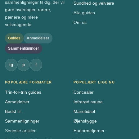
sammenligninger til dig, der vil
Sundhed og velvære
gøre hverdagen rarere,
Alle guides
pænere og mere
Om os
velsmagende.
Guides
Anmeldelser
Sammenligninger
ig
p
f
POPULÆRE FORMATER
POPULÆRT LIGE NU
Trin-for-trin guides
Concealer
Anmeldelser
Infrarød sauna
Bedst til…
Marietidsel
Sammenligninger
Øjenskygge
Seneste artikler
Hudormefjerner