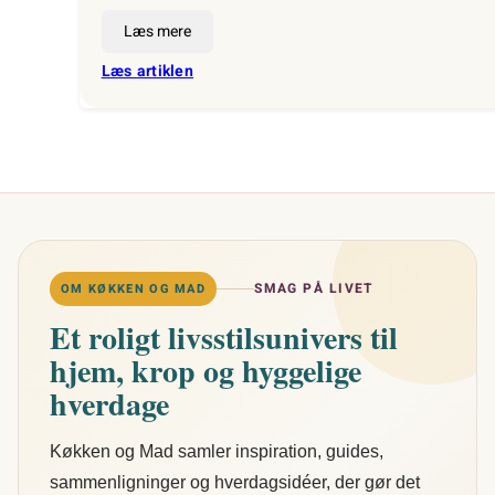
Læs mere
:
Læs artiklen
Sådan
indretter
du
et
funktionelt
køkken:
Opbevaring,
zoner
og
SMAG PÅ LIVET
OM KØKKEN OG MAD
smarte
Et roligt livsstilsunivers til
hacks
hjem, krop og hyggelige
hverdage
Køkken og Mad samler inspiration, guides,
sammenligninger og hverdagsidéer, der gør det