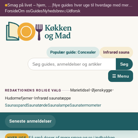
Spring
Smag på livet – hjem, krop & hygge
|
Nye guides hver uge til hverdage med mere smag og mindre støj
til
⌕
Forside
Om os
Guides
Nyhedsbrev
Udforsk
indhold
Populær guide: Concealer
Infrarød sauna
Søg
☰ Menu
•
•
Marietidsel
Øjenskygge
REDAKTIONENS ROLIGE VALG
•
Hudormefjerner
Infrarød saunatæppe
Saunaspand
Saunatønde
Saunalampe
Saunatermometer
Seneste anmeldelser
Få små doser af mere smag og ro i indbakken
HVER UGE