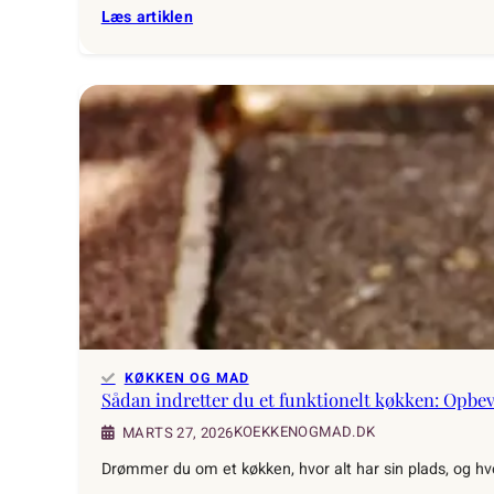
:
Læs artiklen
Sæsonens
grønt:
10
retter
til
forårskøkkenet
KØKKEN OG MAD
Sådan indretter du et funktionelt køkken: Opbe
KOEKKENOGMAD.DK
MARTS 27, 2026
Drømmer du om et køkken, hvor alt har sin plads, og h