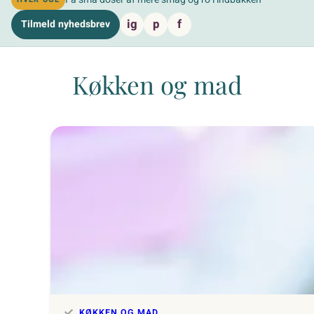
ig
p
f
Tilmeld nyhedsbrev
Køkken og mad
KØKKEN OG MAD