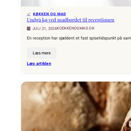
KØKKEN OG MAD
Undgå kø ved madbordet til receptionen
KOEKKENOGMAD.DK
JULI 21, 2026
En reception har sjældent et fast spisetidspunkt på 
Læs mere
:
Læs artiklen
Undgå
kø
ved
madbordet
til
receptionen