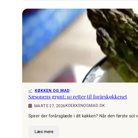
prep
for
begyndere:
Planlæg
én
gang,
spis
godt
hele
ugen
KØKKEN OG MAD
Sæsonens grønt: 10 retter til forårskøkkenet
KOEKKENOGMAD.DK
MARTS 27, 2026
Spirer der forårsglæde i dit køkken? Når den første sol
Læs mere